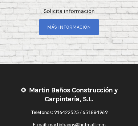
Solicita información
MÁS INFORMACIÓN
©
Martin Baños Construcción y
Carpintería, S.L.
Teléfonos:
916422525
/
651884969
E-mail:
martinbanos@hotmail.com